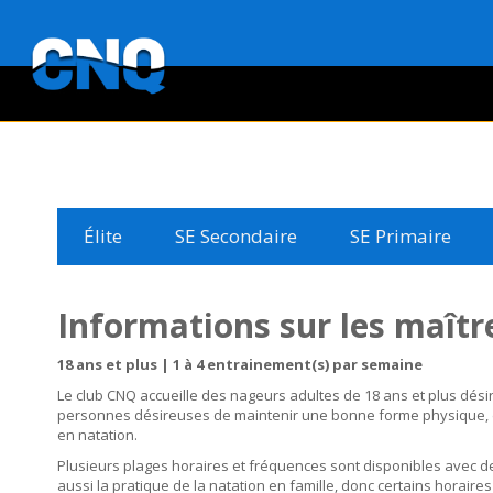
Élite
SE Secondaire
SE Primaire
Informations sur les maît
18 ans et plus | 1 à 4 entrainement(s) par semaine
Le club CNQ accueille des nageurs adultes de 18 ans et plus dési
personnes désireuses de maintenir une bonne forme physique, de n
en natation.
Plusieurs plages horaires et fréquences sont disponibles avec d
aussi la pratique de la natation en famille, donc certains horai