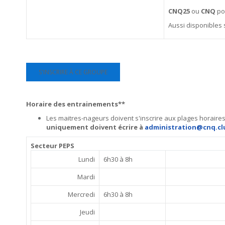
CNQ25
ou
CNQ
pou
Aussi disponibles 
S'INSCRIRE À CE GROUPE
Horaire des entrainements**
Les maitres-nageurs doivent s'inscrire aux plages horaire
uniquement doivent écrire à
administration@cnq.cl
Secteur PEPS
Lundi
6h30 à 8h
Mardi
Mercredi
6h30 à 8h
Jeudi