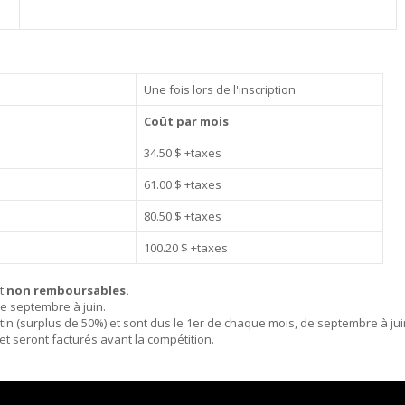
Une fois lors de l'inscription
Coût par mois
34.50 $ +taxes
61.00 $ +taxes
80.50 $ +taxes
100.20 $ +taxes
t
non remboursables.
de septembre à juin.
tin (surplus de 50%) et sont dus le 1er de chaque mois, de septembre à jui
et seront facturés avant la compétition.