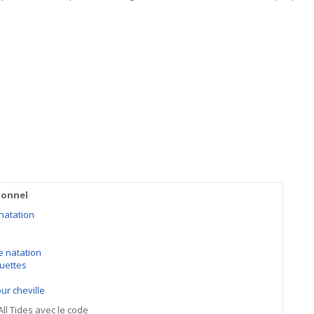
ionnel
natation
e natation
quettes
ur cheville
ll Tides avec le code