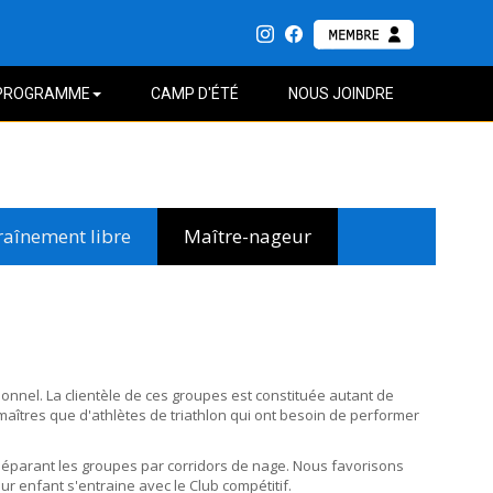
PROGRAMME
CAMP D'ÉTÉ
NOUS JOINDRE
raînement libre
Maître-nageur
onnel. La clientèle de ces groupes est constituée autant de
aîtres que d'athlètes de triathlon qui ont besoin de performer
 séparant les groupes par corridors de nage. Nous favorisons
r enfant s'entraine avec le Club compétitif.