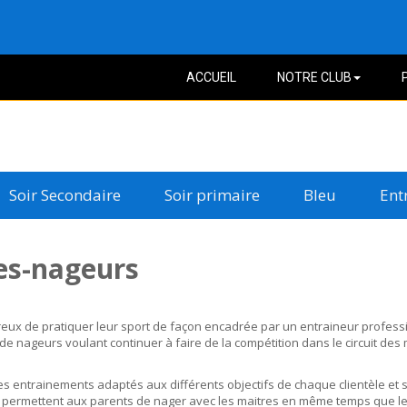
ACCUEIL
NOTRE CLUB
Soir Secondaire
Soir primaire
Bleu
Ent
res-nageurs
reux de pratiquer leur sport de façon encadrée par un entraineur professi
ageurs voulant continuer à faire de la compétition dans le circuit des m
es entrainements adaptés aux différents objectifs de chaque clientèle et
res permettent aux parents de nager avec les maitres en même temps que leu