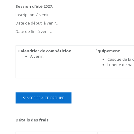
Session d'été 2027:
Inscription: à venir...
Date de début: à venir..
Date de fin: à venir...
Calendrier de compétition
Équipement
A venir...
Casque de la c
Lunette de na
S'INSCRIRE À CE GROUPE
Détails des frais