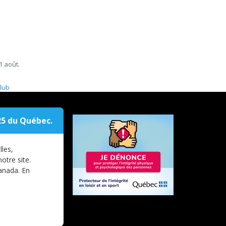
1 août.
lub
25 du Québec.
837
cnq.club
lles,
otre site.
anada. En