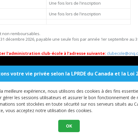
Une fois lors de l'inscription
Une fois lors de l'inscription
sont non remboursables.
 au 31 décembre 2026, payable une seule fois par année 1er septembre au 3
 l'administration club-école à l'adresse suivante:
clubecole@cnq.c
ons votre vie privée selon la LPRDE du Canada et la Loi 
2300, rue da la Terrasse - Local: 0932
418 656-5
Quebec (Quebec), GIV 0A6
administration@
 la meilleure expérience, nous utilisons des cookies à des fins essentie
érer les sessions utilisateurs et assurer le bon fonctionnement de n
mations sont stockées en toute sécurité sur nos serveurs situés au C
ite, vous acceptez notre utilisation des cookies.
OK
Club de natation région de Québec | Tous droits réservés.